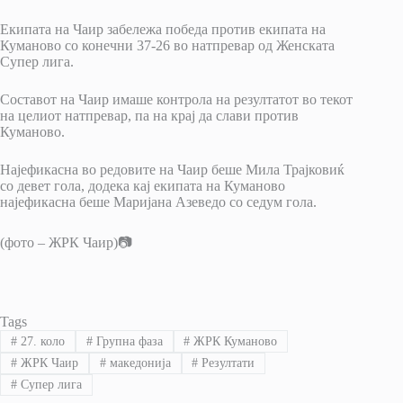
Екипата на Чаир забележа победа против екипата на
Куманово со конечни 37-26 во натпревар од Женската
Супер лига.
Составот на Чаир имаше контрола на резултатот во текот
на целиот натпревар, па на крај да слави против
Куманово.
Најефикасна во редовите на Чаир беше Мила Трајковиќ
со девет гола, додека кај екипата на Куманово
најефикасна беше Маријана Азеведо со седум гола.
(фото – ЖРК Чаир)📷
Tags
#
27. коло
#
Групна фаза
#
ЖРК Куманово
#
ЖРК Чаир
#
македонија
#
Резултати
#
Супер лига