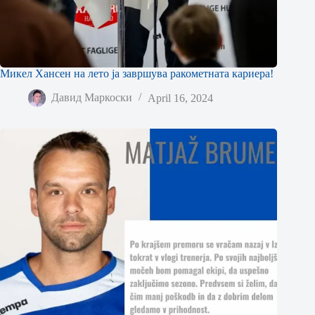
Микел Хансен на лето ја завршува ракометната кариера!
Давид Маркоски
April 16, 2024