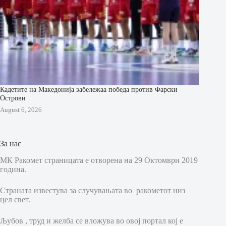
Кадетите на Македонија забележаа победа против Фарски
Острови
August 6, 2026
За нас
МК Ракомет страницата е отворена на 29 Октомври 2019
година.
Страната известува за случувањата во ракометот низ
цел свет.
Љубов , труд и желба се вложува во овој портал кој е