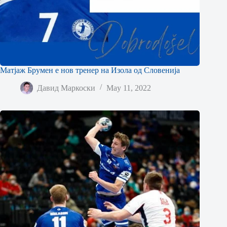
Матјаж Брумен е нов тренер на Изола од Словенија
Давид Маркоски
May 11, 2022