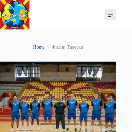
Skip
to
content
Home
Филип Талески