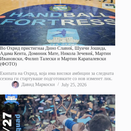
Во Охрид пристигнаа Дино Славиќ, Шуичи Јошида,
Адама Кеита, Доминик Мате, Никола Зечевиќ, Мартин
Ивановски, Филип Талески и Мартин Карапалевски
(ФОТО)
Екипата на Охрид, која има високи амбиции за следната
сезона ги стартуваше подготовките со нов изменет лик.
Давид Маркоски
July 25, 2026