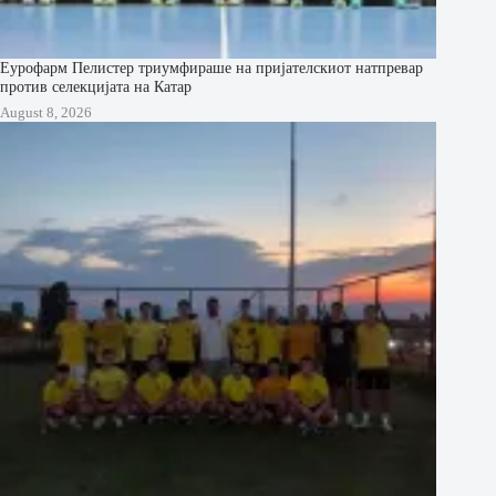
Еурофарм Пелистер триумфираше на пријателскиот натпревар
против селекцијата на Катар
August 8, 2026