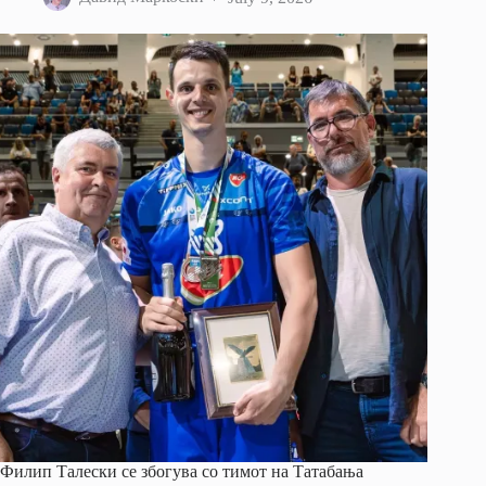
Филип Талески се збогува со тимот на Татабања