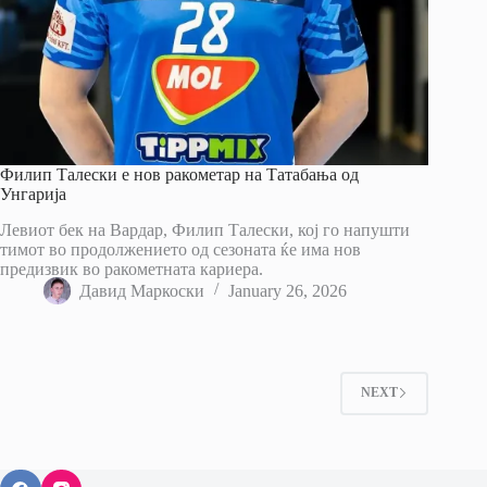
Филип Талески е нов ракометар на Татабања од
Унгарија
Левиот бек на Вардар, Филип Талески, кој го напушти
тимот во продолжението од сезоната ќе има нов
предизвик во ракометната кариера.
Давид Маркоски
January 26, 2026
NEXT