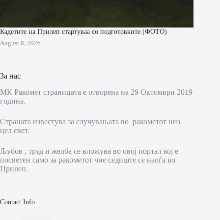
Кадетите на Прилеп стартуваа со подготовките (ФОТО)
August 8, 2026
За нас
МК Ракомет страницата е отворена на 29 Октомври 2019
година.
Страната известува за случувањата во ракометот низ
цел свет.
Љубов , труд и желба се вложува во овој портал кој е
посветен само за ракометот чие седиште се наоѓа во
Прилеп.
Contact Info