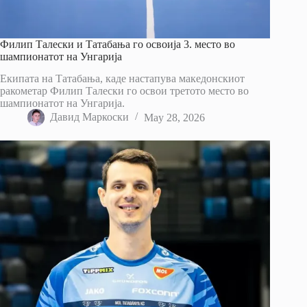
Филип Талески и Татабања го освоија 3. место во
шампионатот на Унгарија
Екипата на Татабања, каде настапува македонскиот
ракометар Филип Талески го освои третото место во
шампионатот на Унгарија.
Давид Маркоски
May 28, 2026