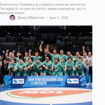
Екипата на Татабања за следната сезона во лигата на
Унгарија ќе остане без многу важен ракометар, кој го
напушта тимот.
Давид Маркоски
June 5, 2026