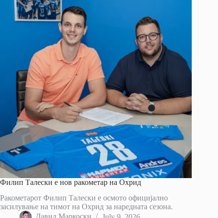
Филип Талески е нов ракометар на Охрид
Ракометарот Филип Талески е осмото официјално
засилување на тимот на Охрид за наредната сезона.
Давид Маркоски
July 9, 2026