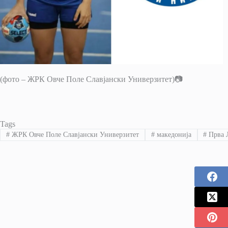
(фото – ЖРК Овче Поле Славјански Универзитет)📷
Tags
#
ЖРК Овче Поле Славјански Универзитет
#
македонија
#
Прва 