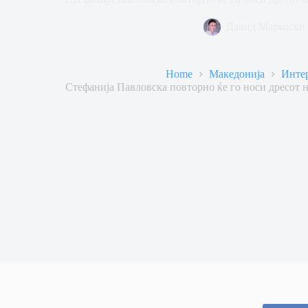
Давид Маркоски
Home
Македонија
Инте
Стефанија Павловска повторно ќе го носи дресот 