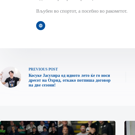
Вљубен во спортот, а посебно во ракометот.
PREVIOUS
POST
Косуке Јасухира од идното лето ќе го носи
дресот на Охрид, откако потпиша договор
на две сезони!