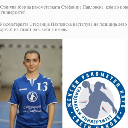
Станува збор за ракометарката Стефанија Павловска, која во нов
Универзитет.
Ракометарката Стефанија Павловска настапува на позиција лево 
дресот на тимот од Свети Николе.