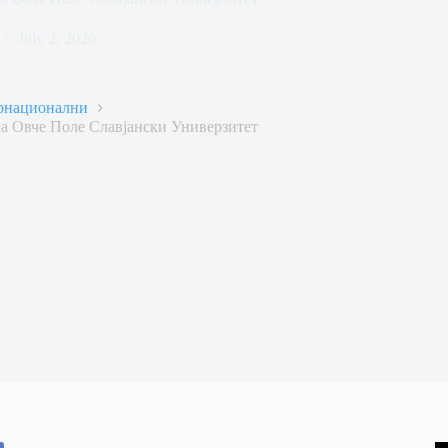
July 2, 2026
рнационални
на Овче Поле Славјански Универзитет