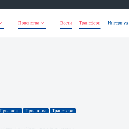
Првенства
Вести
Трансфери
Интервјуа
Прва лига
Првенства
Трансфери
на Овче Поле Славјански Универзитет