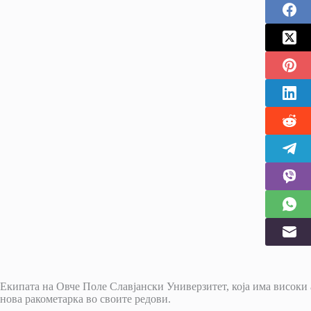
Екипата на Овче Поле Славјански Универзитет, која има високи 
нова ракометарка во своите редови.