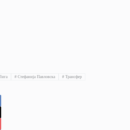
Лига
#
Стефанија Павловска
#
Трансфер