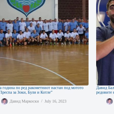
а година по ред ракометниот настан под мотото
Давид Бал
 Преспа за Зоки, Були и Котле”
редовите
Давид Маркоски
July 16, 2023