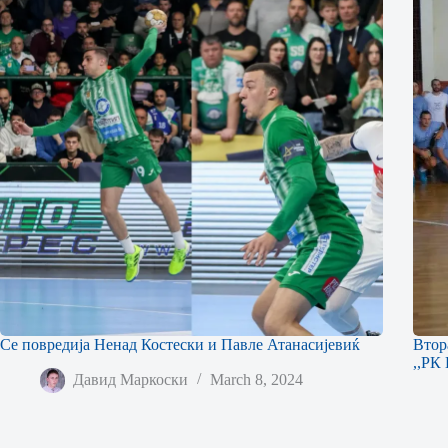
Се повредија Ненад Костески и Павле Атанасијевиќ
Втор
,,РК
Давид Маркоски
March 8, 2024