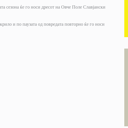
ата сезона ќе го носи дресот на Овче Поле Славјански
крило и по паузата од повредата повторно ќе го носи