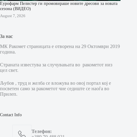
Еурофарм Пелистер ги промовираше новите дресови за новата
сезона (ВИДЕО)
August 7, 2026
За нас
МК Ракомет страницата е отворена на 29 Октомври 2019
година.
Страната известува за случувањата во ракометот низ
цел свет.
Љубов , труд и желба се вложува во овој портал кој е
посветен само за ракометот чие седиште се наоѓа во
Прилеп.
Contact Info
Телефон:
+389 70 488 021