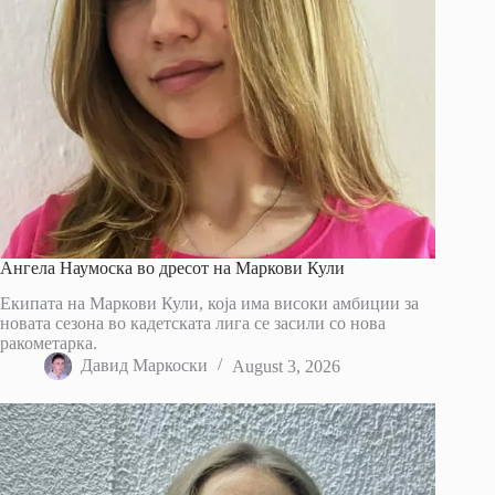
Ангела Наумоска во дресот на Маркови Кули
Екипата на Маркови Кули, која има високи амбиции за
новата сезона во кадетската лига се засили со нова
ракометарка.
Давид Маркоски
August 3, 2026